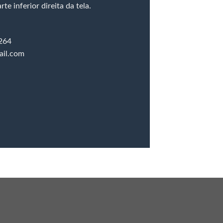
te inferior direita da tela.
264
ail.com