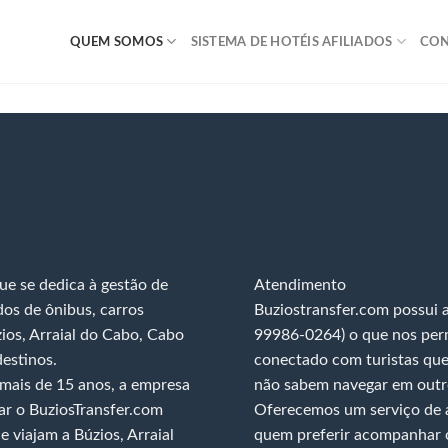
QUEM SOMOS
SISTEMA DE HOTÉIS AFILIADOS
CO
e se dedica à gestão de
Atendimento
dos de ônibus, carros
Buziostransfer.com possui
zios, Arraial do Cabo, Cabo
99986-0264) o que nos perm
destinos.
conectado com turistas qu
 mais de 15 anos, a empresa
não sabem navegar em outro
r o BuziosTransfer.com
Oferecemos um serviço de 
e viajam a Búzios, Arraial
quem preferir acompanhar o