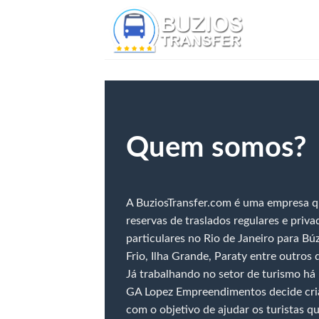
Skip
to
content
Quem somos?
A BuziosTransfer.com é uma empresa qu
reservas de traslados regulares e priva
particulares no Rio de Janeiro para Bú
Frio, Ilha Grande, Paraty entre outros 
Já trabalhando no setor de turismo há
GA Lopez Empreendimentos decide cria
com o objetivo de ajudar os turistas qu